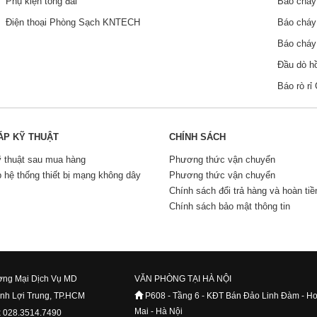
Phụ kiện tổng đài
Báo chá
Điện thoại Phòng Sạch KNTECH
Báo chá
Báo chá
Đầu dò h
Báo rò r
ÁP KỸ THUẬT
CHÍNH SÁCH
ỹ thuật sau mua hàng
Phương thức vận chuyển
p hệ thống thiết bị mạng không dây
Phương thức vận chuyển
Chính sách đổi trả hàng và hoàn tiề
Chính sách bảo mật thông tin
ng Mại Dịch Vụ MD
VĂN PHÒNG TẠI HÀ NỘI
ình Lợi Trung, TP.HCM
P608 - Tầng 6 - KĐT Bán Đảo Linh Đàm - H
Mai - Hà Nội
x 028.3514.7490