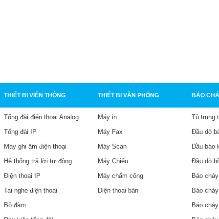
 IP Dinstar C60UP
Tổng Đài IP Dinstar UC200
Pro V3
6,990,000₫
HI TIẾT
CHI TIẾT
THIẾT BỊ VIỄN THÔNG
THIẾT BỊ VĂN PHÒNG
BÁO CHÁ
Tổng đài điện thoại Analog
Máy in
Tủ trung 
Tổng đài IP
Máy Fax
Đầu dò b
Máy ghi âm điện thoại
Máy Scan
Đầu báo 
Hệ thống trả lời tự động
Máy Chiếu
Đầu dò h
Điện thoại IP
Máy chấm công
Báo cháy
Tai nghe điện thoại
Điện thoại bàn
Báo cháy
Bộ đàm
Báo cháy