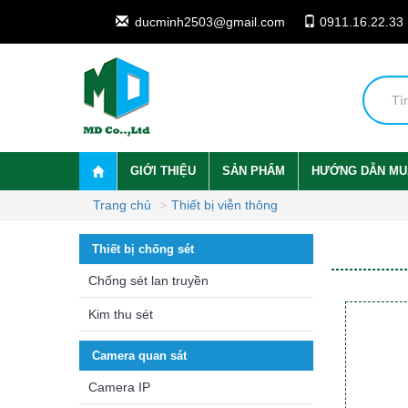
ducminh2503@gmail.com
0911.16.22.33
GIỚI THIỆU
SẢN PHẨM
HƯỚNG DẪN MU
Trang chủ
Thiết bị viễn thông
Thiết bị chống sét
Chống sét lan truyền
Kim thu sét
Camera quan sát
Camera IP