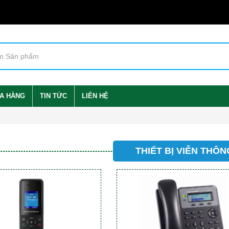
A HÀNG
TIN TỨC
LIÊN HỆ
THIẾT BỊ VIỄN THÔN