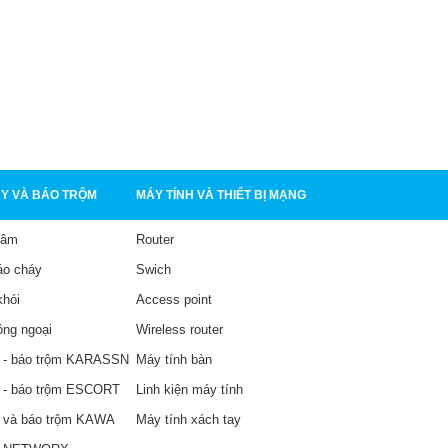
Tổng Đài IP Dinstar UC200
Tổng Đài IP Dinstar UC200
Pro V2
Pro V1
4,900,000₫
3,700,000₫
CHI TIẾT
CHI TIẾT
Y VÀ BÁO TRỘM
MÁY TÍNH VÀ THIẾT BỊ MẠNG
tâm
Router
áo cháy
Swich
khói
Access point
ồng ngoại
Wireless router
 - báo trộm KARASSN
Máy tính bàn
 - báo trộm ESCORT
Linh kiện máy tính
 và báo trộm KAWA
Máy tính xách tay