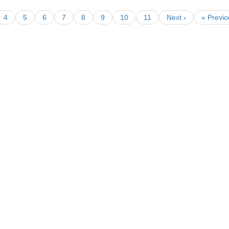
4
5
6
7
8
9
10
11
Next ›
« Previo