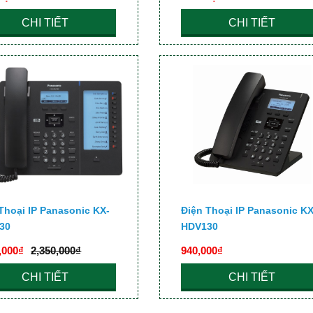
CHI TIẾT
CHI TIẾT
Thoại IP Panasonic KX-
Điện Thoại IP Panasonic KX
30
HDV130
,000₫
2,350,000₫
940,000₫
CHI TIẾT
CHI TIẾT