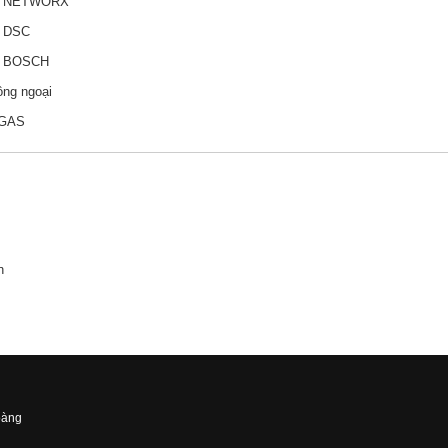
y NETWORX
y DSC
y BOSCH
ồng ngoại
ỉ GAS
n
oàng