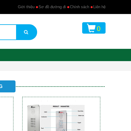
Giới thiệu
Sơ đồ đường đi
Chính sách
Liên hệ
0
G