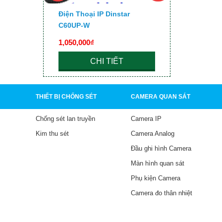
 UC200
Điện Thoại IP Dinstar
Điện Thoại
C60UP-W
1,050,000₫
680,000₫
CHI TIẾT
C
THIẾT BỊ CHỐNG SÉT
CAMERA QUAN SÁT
Chống sét lan truyền
Camera IP
Kim thu sét
Camera Analog
Đầu ghi hình Camera
Màn hình quan sát
Phụ kiện Camera
Camera đo thân nhiệt