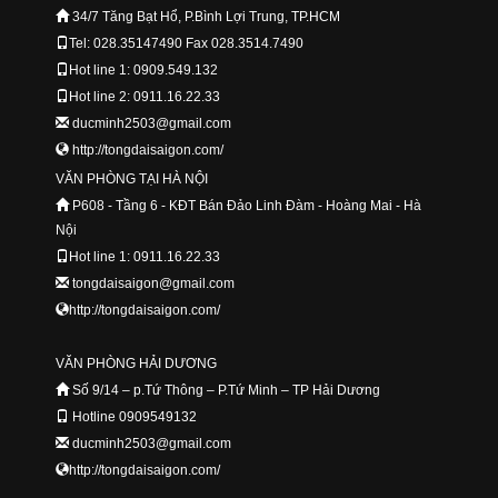
34/7 Tăng Bạt Hổ, P.Bình Lợi Trung, TP.HCM
Tel: 028.35147490 Fax 028.3514.7490
Hot line 1: 0909.549.132
Hot line 2: 0911.16.22.33
ducminh2503@gmail.com
http://tongdaisaigon.com/
VĂN PHÒNG TẠI HÀ NỘI
P608 - Tầng 6 - KĐT Bán Đảo Linh Đàm - Hoàng Mai - Hà
Nội
Hot line 1: 0911.16.22.33
tongdaisaigon@gmail.com
http://tongdaisaigon.com/
VĂN PHÒNG HẢI DƯƠNG
Số 9/14 – p.Tứ Thông – P.Tứ Minh – TP Hải Dương
Hotline 0909549132
ducminh2503@gmail.com
http://tongdaisaigon.com/