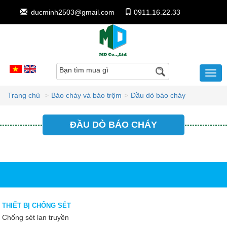
ducminh2503@gmail.com
0911.16.22.33
Bạn tìm mua gì
Trang chủ
Báo cháy và báo trộm
Đầu dò báo cháy
ĐẦU DÒ BÁO CHÁY
THIẾT BỊ CHỐNG SÉT
Chống sét lan truyền