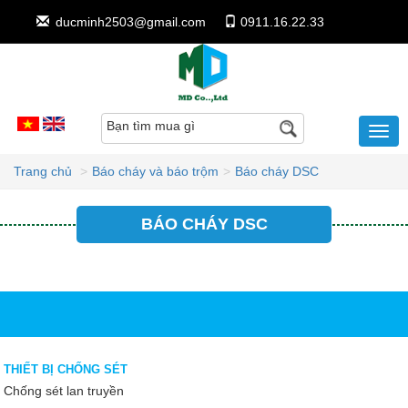
ducminh2503@gmail.com
0911.16.22.33
Bạn tìm mua gì
Trang chủ
Báo cháy và báo trộm
Báo cháy DSC
BÁO CHÁY DSC
THIẾT BỊ CHỐNG SÉT
Chống sét lan truyền