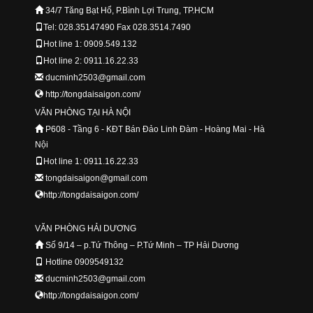
34/7 Tăng Bạt Hổ, P.Bình Lợi Trung, TP.HCM
Tel: 028.35147490 Fax 028.3514.7490
Hot line 1: 0909.549.132
Hot line 2: 0911.16.22.33
ducminh2503@gmail.com
http://tongdaisaigon.com/
VĂN PHÒNG TẠI HÀ NỘI
P608 - Tầng 6 - KĐT Bán Đảo Linh Đàm - Hoàng Mai - Hà
Nội
Hot line 1: 0911.16.22.33
tongdaisaigon@gmail.com
http://tongdaisaigon.com/
VĂN PHÒNG HẢI DƯƠNG
Số 9/14 – p.Tứ Thông – P.Tứ Minh – TP Hải Dương
Hotline 0909549132
ducminh2503@gmail.com
http://tongdaisaigon.com/