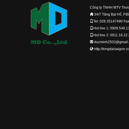
Công ty TNHH MTV Thươ
34/7 Tăng Bạt Hổ, P.B
Tel: 028.35147490 Fa
Hot line 1: 0909.549.1
Hot line 2: 0911.16.22
ducminh2503@gmail
http://tongdaisaigon.c