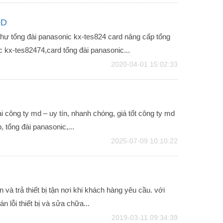
0D
hư tổng đài panasonic kx-tes824 card nâng cấp tổng
Tổng Đài IP Dinstar UC200
Tổng Đài IP Dinstar UC200
c kx-tes82474,card tổng đài panasonic...
Pro V2
Pro V1
2020-04-01 15:02:33
4,900,000₫
3,700,000₫
CHI TIẾT
CHI TIẾT
i công ty md – uy tín, nhanh chóng, giá tốt công ty md
, tổng đài panasonic,...
2025-07-09 10:10:22
và trả thiết bị tận nơi khi khách hàng yêu cầu. với
 lỗi thiết bị và sửa chữa...
2019-03-11 09:34:39