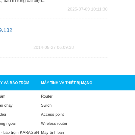
bảo trì tổng đài điện...
2025-07-09 10:11:30
9.132
2014-05-27 06:09:38
Y VÀ BÁO TRỘM
MÁY TÍNH VÀ THIẾT BỊ MẠNG
tâm
Router
áo cháy
Swich
khói
Access point
ồng ngoại
Wireless router
 - báo trộm KARASSN
Máy tính bàn