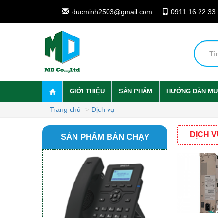
ducminh2503@gmail.com
0911.16.22.33
GIỚI THIỆU
SẢN PHẨM
HƯỚNG DẪN MU
Trang chủ
Dịch vụ
DỊCH 
SẢN PHẨM BÁN CHẠY