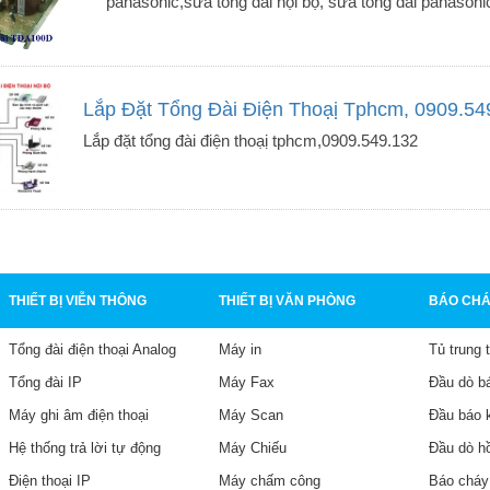
panasonic,sửa tổng đài nội bộ, sửa tổng đài panasonic, 
Lắp Đặt Tổng Đài Điện Thoạị Tphcm, 0909.54
Lắp đặt tổng đài điện thoạị tphcm,0909.549.132
THIẾT BỊ VIỄN THÔNG
THIẾT BỊ VĂN PHÒNG
BÁO CHÁ
Tổng đài điện thoại Analog
Máy in
Tủ trung 
Tổng đài IP
Máy Fax
Đầu dò b
Máy ghi âm điện thoại
Máy Scan
Đầu báo 
Hệ thống trả lời tự động
Máy Chiếu
Đầu dò h
Điện thoại IP
Máy chấm công
Báo cháy