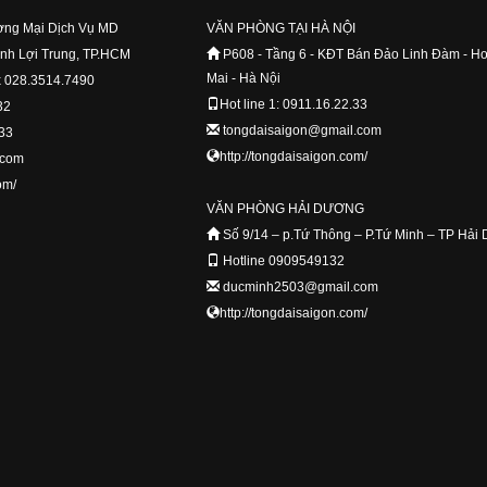
ng Mại Dịch Vụ MD
VĂN PHÒNG TẠI HÀ NỘI
ình Lợi Trung, TP.HCM
P608 - Tầng 6 - KĐT Bán Đảo Linh Đàm - H
Mai - Hà Nội
x 028.3514.7490
Hot line 1: 0911.16.22.33
32
tongdaisaigon@gmail.com
.33
http://tongdaisaigon.com/
.com
om/
VĂN PHÒNG HẢI DƯƠNG
Số 9/14 – p.Tứ Thông – P.Tứ Minh – TP Hải
Hotline 0909549132
ducminh2503@gmail.com
http://tongdaisaigon.com/