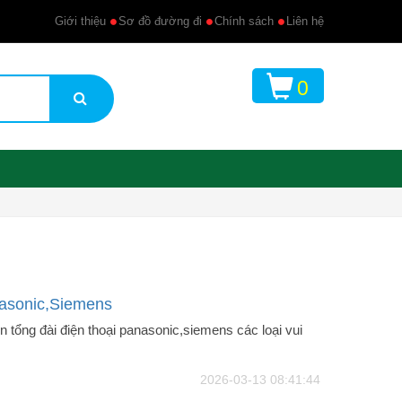
Giới thiệu
Sơ đồ đường đi
Chính sách
Liên hệ
0
asonic,Siemens
 tổng đài điện thoại panasonic,siemens các loại vui
2026-03-13 08:41:44