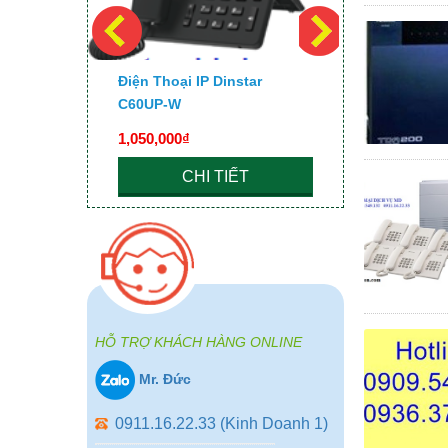
 UC200
Điện Thoại IP Dinstar
Điện Thoại
C60UP-W
1,050,000₫
680,000₫
CHI TIẾT
C
HỖ TRỢ KHÁCH HÀNG ONLINE
Mr. Đức
0911.16.22.33 (Kinh Doanh 1)