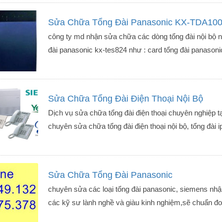
Sửa Chữa Tổng Đài Panasonic KX-TDA10
công ty md nhận sửa chữa các dòng tổng đài nội bộ n
 IP Dinstar C60UP
Tổng Đài IP Dinstar UC200
đài panasonic kx-tes824 như : card tổng đài panasoni
Pro V3
6,990,000₫
HI TIẾT
CHI TIẾT
Sửa Chữa Tổng Đài Điện Thoại Nội Bộ
Dịch vụ sửa chữa tổng đài điện thoại chuyên nghiệp tạ
chuyên sửa chữa tổng đài điện thoại nội bộ, tổng đài ip
Sửa Chữa Tổng Đài Panasonic
chuyên sửa các loại tổng đài panasonic, siemens nhận 
các kỹ sư lành nghề và giàu kinh nghiệm,sẽ chuẩn đoán