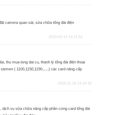
ắp đặt camera quan sát, sửa chữa tổng đài điện
2020-02-13 14:11:52
i, thu mua tong dai cu, thanh lý tổng đài điện thoại
siemen ( 1100,1150,1190.,....) các card nâng cấp
2025-11-18 14:18:30
ic, dịch vụ sửa chữa nâng cấp phần cứng card tổng đài