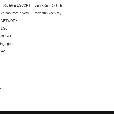
 - báo trộm ESCORT
Linh kiện máy tính
 và báo trộm KAWA
Máy tính xách tay
y NETWORX
y DSC
y BOSCH
ồng ngoại
ỉ GAS
n