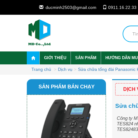
ducminh2503@gmail.com
0911.16.22.33
GIỚI THIỆU
SẢN PHẨM
HƯỚNG DẪN MU
Trang chủ
Dịch vụ
Sửa chữa tổng đài Panasoni
SẢN PHẨM BÁN CHẠY
DỊCH
Sửa chữ
Công ty M
TES824 nh
TES82483,