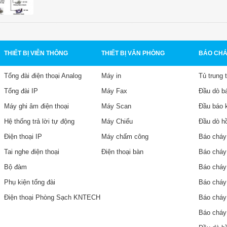
THIẾT BỊ VIỄN THÔNG
THIẾT BỊ VĂN PHÒNG
BÁO CHÁ
Tổng đài điện thoại Analog
Máy in
Tủ trung 
Tổng đài IP
Máy Fax
Đầu dò b
Máy ghi âm điện thoại
Máy Scan
Đầu báo 
Hệ thống trả lời tự động
Máy Chiếu
Đầu dò h
Điện thoại IP
Máy chấm công
Báo cháy
Tai nghe điện thoại
Điện thoại bàn
Báo cháy
Bộ đàm
Báo cháy
Phụ kiện tổng đài
Báo chá
Điện thoại Phòng Sạch KNTECH
Báo chá
Báo chá