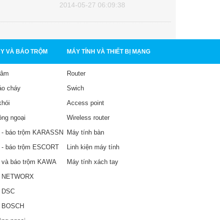
2014-05-27 06:09:38
Y VÀ BÁO TRỘM
MÁY TÍNH VÀ THIẾT BỊ MẠNG
tâm
Router
áo cháy
Swich
khói
Access point
ồng ngoại
Wireless router
 - báo trộm KARASSN
Máy tính bàn
 - báo trộm ESCORT
Linh kiện máy tính
 và báo trộm KAWA
Máy tính xách tay
y NETWORX
y DSC
y BOSCH