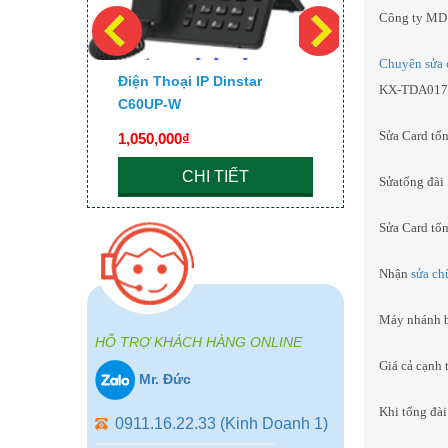
Công ty MD 
Chuyên sửa 
 UC200
Điện Thoại IP Dinstar
Điện Thoại
KX-TDA0173,
C60UP-W
Sửa Card tổ
1,050,000₫
680,000₫
CHI TIẾT
C
Sửatổng đà
Sửa Card tổ
Nhận
sửa ch
Máy nhánh b
HỖ TRỢ KHÁCH HÀNG ONLINE
Giá cả cạnh 
Mr. Đức
Khi tổng đài
0911.16.22.33 (Kinh Doanh 1)