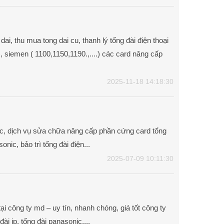
ai, thu mua tong dai cu, thanh lý tổng đài điện thoại
 siemen ( 1100,1150,1190.,....) các card nâng cấp
2025-11-18 14:18:30
nic, dịch vụ sửa chữa nâng cấp phần cứng card tổng
nic, bảo trì tổng đài điện...
2025-07-09 10:11:30
ại công ty md – uy tín, nhanh chóng, giá tốt công ty
ài ip, tổng đài panasonic,...