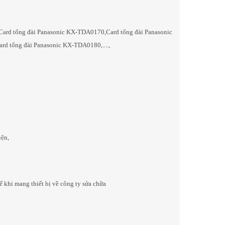
ard tổng đài Panasonic KX-TDA0170,Card tổng đài Panasonic
Tổng Đài IP Dinstar UC200
Tổng Đài IP Dinstar UC200
d tổng đài Panasonic KX-TDA0180,....,
Pro V2
Pro V1
4,900,000₫
3,700,000₫
CHI TIẾT
CHI TIẾT
iện,
hế khi mang thiết bị về công ty sửa chữa