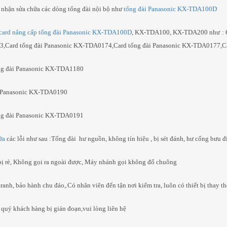
nhận sửa chữa các dòng tổng đài nội bộ như
tổng đài Panasonic KX-TDA100D
card nâng cấp tổng đài Panasonic KX-TDA100D
, KX-TDA100, KX-TDA200 như : C
 IP Dinstar C60UP
Tổng Đài IP Dinstar UC200
Card tổng đài Panasonic KX-TDA0174,Card tổng đài Panasonic KX-TDA0177,Car
Pro V3
ng đài Panasonic KX-TDA1180
6,990,000₫
HI TIẾT
CHI TIẾT
i Panasonic KX-TDA0190
ng đài Panasonic KX-TDA0191
ữa
các lỗi như sau :Tổng đài hư nguồn, không tín hiệu , bị sét đánh, hư cổng bưu đ
ị rè, Không gọi ra ngoài được, Máy nhánh gọi không đổ chuông
tranh, bảo hành chu đáo,.Có nhân viên đến tận nơi kiểm tra, luôn có thiết bị thay t
 quý khách hàng bị gián đoạn,vui lòng liên hệ