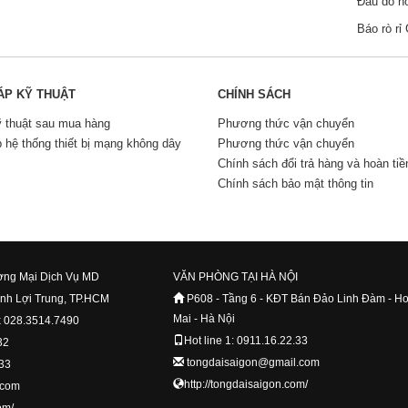
Đầu dò h
Báo rò r
ÁP KỸ THUẬT
CHÍNH SÁCH
ỹ thuật sau mua hàng
Phương thức vận chuyển
p hệ thống thiết bị mạng không dây
Phương thức vận chuyển
Chính sách đổi trả hàng và hoàn tiề
Chính sách bảo mật thông tin
ng Mại Dịch Vụ MD
VĂN PHÒNG TẠI HÀ NỘI
ình Lợi Trung, TP.HCM
P608 - Tầng 6 - KĐT Bán Đảo Linh Đàm - H
Mai - Hà Nội
x 028.3514.7490
Hot line 1: 0911.16.22.33
32
tongdaisaigon@gmail.com
.33
http://tongdaisaigon.com/
.com