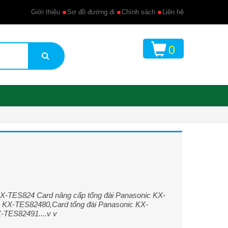
Giới thiệu
Sơ đồ đường đi
Chính sách
Liên hệ
0
KX-TES824 Card nâng cấp tổng đài Panasonic KX-
c KX-TES82480,Card tổng đài Panasonic KX-
-TES82491....v v