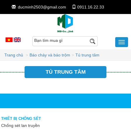
ducminh2503@gmail.com
0911.16.22.33
Bạn tìm mua gì
Trang chủ
Báo cháy và báo trộm
Tủ trung tâm
TỦ TRUNG TÂM
THIẾT BỊ CHỐNG SÉT
Chống sét lan truyền