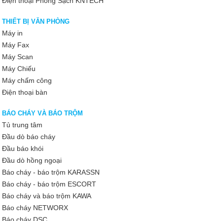
Điện thoại Phòng Sạch KNTECH
THIẾT BỊ VĂN PHÒNG
Máy in
Máy Fax
Máy Scan
Máy Chiếu
Máy chấm công
Điện thoại bàn
BÁO CHÁY VÀ BÁO TRỘM
Tủ trung tâm
Đầu dò báo cháy
Đầu báo khói
Đầu dò hồng ngoại
Báo cháy - báo trộm KARASSN
Báo cháy - báo trộm ESCORT
Báo cháy và báo trộm KAWA
Báo cháy NETWORX
Báo cháy DSC