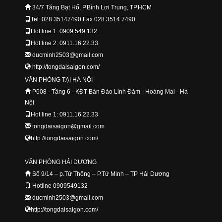
34/7 Tăng Bạt Hổ, P.Bình Lợi Trung, TP.HCM
Tel: 028.35147490 Fax 028.3514.7490
Hot line 1: 0909.549.132
Hot line 2: 0911.16.22.33
ducminh2503@gmail.com
http://tongdaisaigon.com/
VĂN PHÒNG TẠI HÀ NỘI
P608 - Tầng 6 - KĐT Bán Đảo Linh Đàm - Hoàng Mai - Hà
Nội
Hot line 1: 0911.16.22.33
tongdaisaigon@gmail.com
http://tongdaisaigon.com/
VĂN PHÒNG HẢI DƯƠNG
Số 9/14 – p.Tứ Thông – P.Tứ Minh – TP Hải Dương
Hotline 0909549132
ducminh2503@gmail.com
http://tongdaisaigon.com/