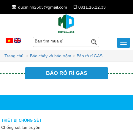
ducminh2503@gmail.com
0911.16.22.33
Bạn tìm mua gì
Trang chủ
Báo cháy và báo trộm
Báo rò rỉ GAS
BÁO RÒ RỈ GAS
THIẾT BỊ CHỐNG SÉT
Chống sét lan truyền