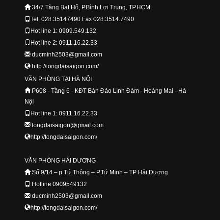
34/7 Tăng Bạt Hổ, P.Bình Lợi Trung, TP.HCM
Tel: 028.35147490 Fax 028.3514.7490
Hot line 1: 0909.549.132
Hot line 2: 0911.16.22.33
ducminh2503@gmail.com
http://tongdaisaigon.com/
VĂN PHÒNG TẠI HÀ NỘI
P608 - Tầng 6 - KĐT Bán Đảo Linh Đàm - Hoàng Mai - Hà
Nội
Hot line 1: 0911.16.22.33
tongdaisaigon@gmail.com
http://tongdaisaigon.com/
VĂN PHÒNG HẢI DƯƠNG
Số 9/14 – p.Tứ Thông – P.Tứ Minh – TP Hải Dương
Hotline 0909549132
ducminh2503@gmail.com
http://tongdaisaigon.com/