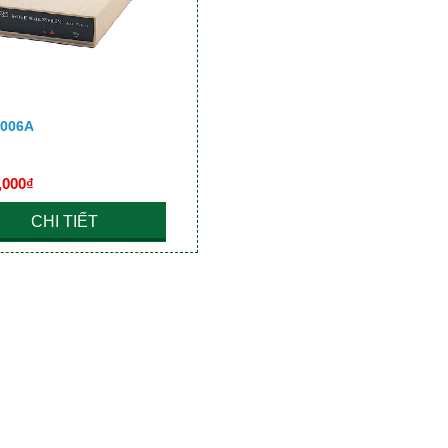
006A
,000₫
CHI TIẾT