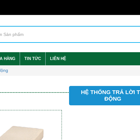
A HÀNG
TIN TỨC
LIÊN HỆ
 động
HỆ THỐNG TRẢ LỜI 
ĐỘNG