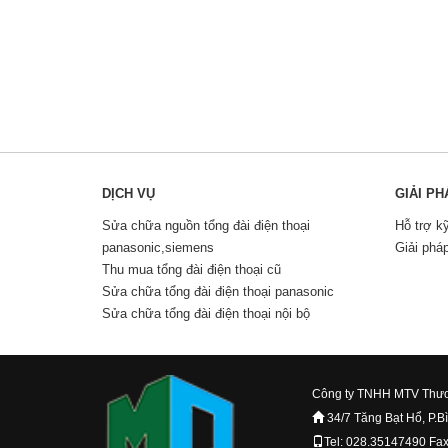
DỊCH VỤ
GIẢI PH
Sửa chữa nguồn tổng đài điện thoại
Hỗ trợ k
panasonic,siemens
Giải phá
Thu mua tổng đài điện thoại cũ
Sửa chữa tổng đài điện thoại panasonic
Sửa chữa tổng đài điện thoại nội bộ
Công ty TNHH MTV Thươ
34/7 Tăng Bạt Hổ, P.B
Tel: 028.35147490 Fa