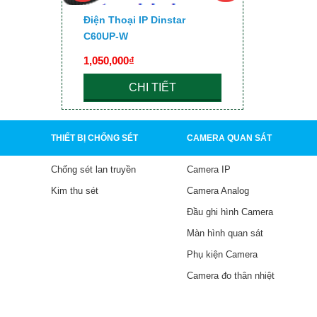
 UC200
Điện Thoại IP Dinstar
Điện Thoại
C60UP-W
1,050,000₫
680,000₫
CHI TIẾT
C
THIẾT BỊ CHỐNG SÉT
CAMERA QUAN SÁT
Chống sét lan truyền
Camera IP
Kim thu sét
Camera Analog
Đầu ghi hình Camera
Màn hình quan sát
Phụ kiện Camera
Camera đo thân nhiệt