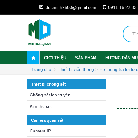
ducminh2503@gmail.com
0911.16.22.33
GIỚI THIỆU
SẢN PHẨM
HƯỚNG DẪN MU
Trang chủ
Thiết bị viễn thông
Hệ thống trả lời tự
Thiết bị chống sét
Chống sét lan truyền
Kim thu sét
Camera quan sát
Camera IP