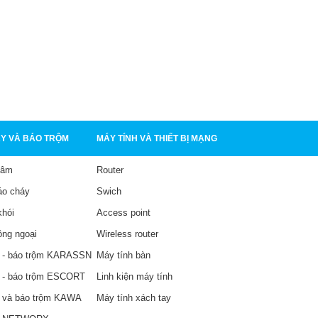
Tổng Đài IP Dinstar UC200
Tổng Đài IP Dinstar UC200
Pro V2
Pro V1
4,900,000₫
3,700,000₫
CHI TIẾT
CHI TIẾT
Y VÀ BÁO TRỘM
MÁY TÍNH VÀ THIẾT BỊ MẠNG
tâm
Router
áo cháy
Swich
khói
Access point
ồng ngoại
Wireless router
 - báo trộm KARASSN
Máy tính bàn
 - báo trộm ESCORT
Linh kiện máy tính
 và báo trộm KAWA
Máy tính xách tay