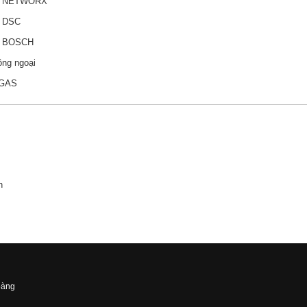
y NETWORX
y DSC
y BOSCH
ồng ngoại
ỉ GAS
n
oàng