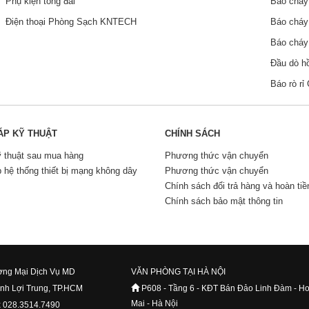
Phụ kiện tổng đài
Báo chá
Điện thoại Phòng Sạch KNTECH
Báo chá
Báo chá
Đầu dò h
Báo rò r
ÁP KỸ THUẬT
CHÍNH SÁCH
ỹ thuật sau mua hàng
Phương thức vận chuyển
p hệ thống thiết bị mạng không dây
Phương thức vận chuyển
Chính sách đổi trả hàng và hoàn tiề
Chính sách bảo mật thông tin
ng Mại Dịch Vụ MD
VĂN PHÒNG TẠI HÀ NỘI
ình Lợi Trung, TP.HCM
P608 - Tầng 6 - KĐT Bán Đảo Linh Đàm - H
Mai - Hà Nội
x 028.3514.7490