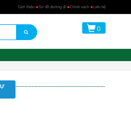
Giới thiệu
Sơ đồ đường đi
Chính sách
Liên hệ
0
TỰ