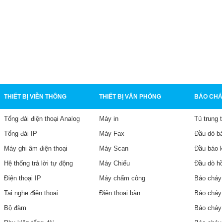
 IP Dinstar C60UP
Tổng Đài IP Dinstar UC200
Pro V3
6,990,000₫
HI TIẾT
CHI TIẾT
THIẾT BỊ VIỄN THÔNG
THIẾT BỊ VĂN PHÒNG
BÁO CHÁ
Tổng đài điện thoại Analog
Máy in
Tủ trung 
Tổng đài IP
Máy Fax
Đầu dò b
Máy ghi âm điện thoại
Máy Scan
Đầu báo 
Hệ thống trả lời tự động
Máy Chiếu
Đầu dò h
Điện thoại IP
Máy chấm công
Báo cháy
Tai nghe điện thoại
Điện thoại bàn
Báo cháy
Bộ đàm
Báo cháy