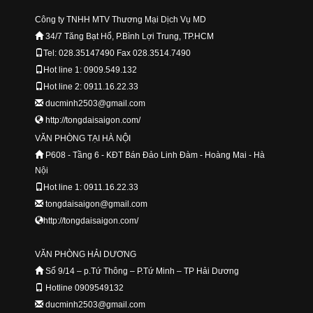
Công ty TNHH MTV Thương Mại Dịch Vụ MD
34/7 Tăng Bạt Hổ, P.Bình Lợi Trung, TP.HCM
Tel: 028.35147490 Fax 028.3514.7490
Hot line 1: 0909.549.132
Hot line 2: 0911.16.22.33
ducminh2503@gmail.com
http://tongdaisaigon.com/
VĂN PHÒNG TẠI HÀ NỘI
P608 - Tầng 6 - KĐT Bán Đảo Linh Đàm - Hoàng Mai - Hà
Nội
Hot line 1: 0911.16.22.33
tongdaisaigon@gmail.com
http://tongdaisaigon.com/
VĂN PHÒNG HẢI DƯƠNG
Số 9/14 – p.Tứ Thông – P.Tứ Minh – TP Hải Dương
Hotline 0909549132
ducminh2503@gmail.com