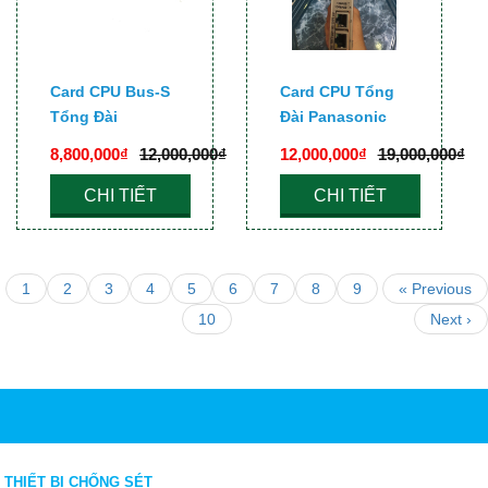
Card CPU Bus-S
Card CPU Tổng
Tổng Đài
Đài Panasonic
Panasonic KX-
KX-TDE600
8,800,000₫
12,000,000₫
12,000,000₫
19,000,000₫
TDA620
CHI TIẾT
CHI TIẾT
1
2
3
4
5
6
7
8
9
« Previous
10
Next ›
THIẾT BỊ CHỐNG SÉT