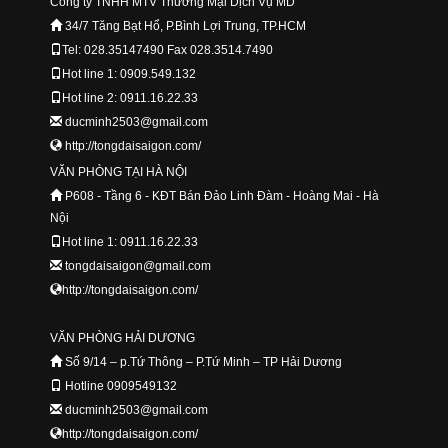
Công ty TNHH MTV Thương Mại Dịch Vụ MD
34/7 Tăng Bạt Hổ, P.Bình Lợi Trung, TP.HCM
Tel: 028.35147490 Fax 028.3514.7490
Hot line 1: 0909.549.132
Hot line 2: 0911.16.22.33
ducminh2503@gmail.com
http://tongdaisaigon.com/
VĂN PHÒNG TẠI HÀ NỘI
P608 - Tầng 6 - KĐT Bán Đảo Linh Đàm - Hoàng Mai - Hà
Nội
Hot line 1: 0911.16.22.33
tongdaisaigon@gmail.com
http://tongdaisaigon.com/
VĂN PHÒNG HẢI DƯƠNG
Số 9/14 – p.Tứ Thông – P.Tứ Minh – TP Hải Dương
Hotline 0909549132
ducminh2503@gmail.com
http://tongdaisaigon.com/