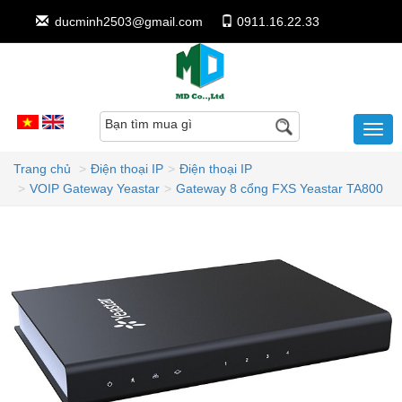
ducminh2503@gmail.com
0911.16.22.33
Bạn tìm mua gì
Trang chủ
Điện thoại IP
Điện thoại IP
VOIP Gateway Yeastar
Gateway 8 cổng FXS Yeastar TA800