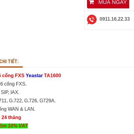
MUA NGAY
0911.16.22.33
 IP Dinstar C60UP
Tổng Đài IP Dinstar UC200
Pro V3
6,990,000₫
HI TIẾT
CHI TIẾT
CHI TIẾT:
6 cổng FXS
Yeastar
TA1600
16 cổng FXS.
 SIP, IAX.
711, G.722, G.726, G729A.
 cổng WAN & LAN.
 24 tháng
gồm 10% VAT