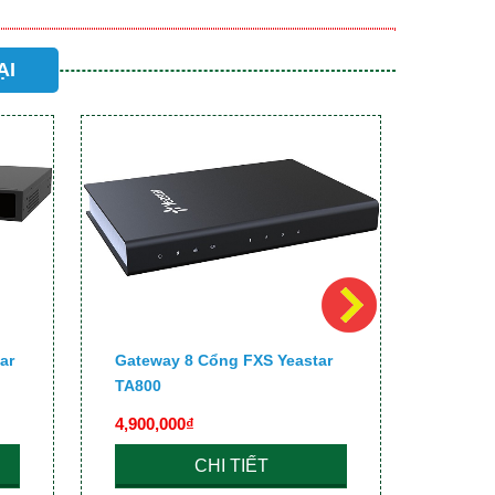
ẠI
ar
Gateway 8 Cổng FXS Yeastar
Gatewa
TA800
TA400
4,900,000₫
2,990,
CHI TIẾT