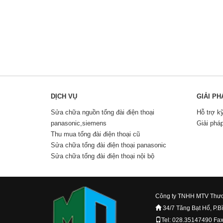
DỊCH VỤ
GIẢI PH
Sửa chữa nguồn tổng đài điện thoại
Hỗ trợ k
panasonic,siemens
Giải phá
Thu mua tổng đài điện thoại cũ
Sửa chữa tổng đài điện thoại panasonic
Sửa chữa tổng đài điện thoại nội bộ
Công ty TNHH MTV Thươ
34/7 Tăng Bạt Hổ, P.B
Tel: 028.35147490 Fa