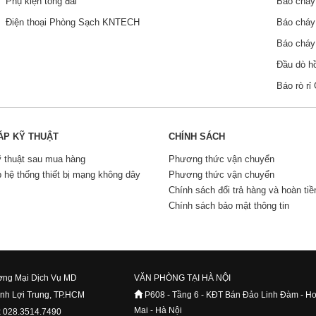
Phụ kiện tổng đài
Báo chá
Điện thoại Phòng Sạch KNTECH
Báo chá
Báo chá
Đầu dò h
Báo rò r
ÁP KỸ THUẬT
CHÍNH SÁCH
ỹ thuật sau mua hàng
Phương thức vận chuyển
p hệ thống thiết bị mạng không dây
Phương thức vận chuyển
Chính sách đổi trả hàng và hoàn tiề
Chính sách bảo mật thông tin
ng Mại Dịch Vụ MD
VĂN PHÒNG TẠI HÀ NỘI
ình Lợi Trung, TP.HCM
P608 - Tầng 6 - KĐT Bán Đảo Linh Đàm - H
Mai - Hà Nội
x 028.3514.7490