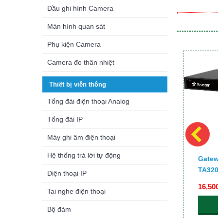
Đầu ghi hình Camera
Màn hình quan sát
Phụ kiện Camera
Camera đo thân nhiệt
Thiết bị viễn thông
Tổng đài điện thoại Analog
Tổng đài IP
Máy ghi âm điện thoại
Hệ thống trả lời tự động
ar
Gateway 4 Cổng FXS Yeastar
Gatew
TA400
TA32
Điện thoại IP
2,990,000₫
16,50
Tai nghe điện thoại
CHI TIẾT
Bộ đàm