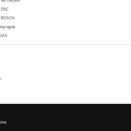
y NETWORX
y DSC
y BOSCH
ồng ngoại
ỉ GAS
n
oàng