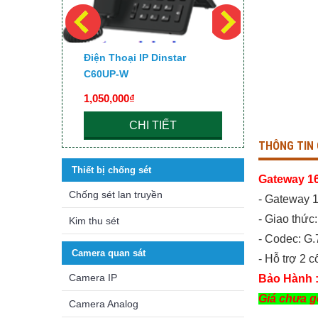
 UC200
Điện Thoại IP Dinstar
Điện Thoại
C60UP-W
1,050,000₫
680,000₫
CHI TIẾT
C
THÔNG TIN 
Thiết bị chống sét
Gateway 1
Chống sét lan truyền
- Gateway 
- Giao thức:
Kim thu sét
- Codec: G.
Camera quan sát
- Hỗ trợ 2
Camera IP
Bảo Hành :
Giá chưa 
Camera Analog