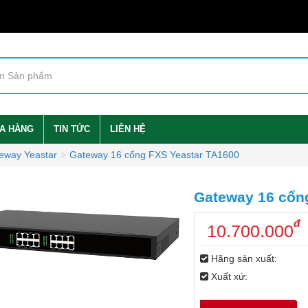
A HÀNG
TIN TỨC
LIÊN HỆ
eway Yeastar
Gateway 16 cổng FXS Yeastar TA1600
Gateway 16 cổn
đ
10.700.000
Hãng sản xuất:
Xuất xứ: