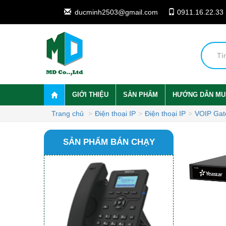
ducminh2503@gmail.com
0911.16.22.33
GIỚI THIỆU
SẢN PHẨM
HƯỚNG DẪN MU
Trang chủ
Điện thoại IP
Điện thoại IP
VOIP Gat
SẢN PHẨM BÁN CHẠY