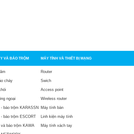
Y VÀ BÁO TRỘM
MÁY TÍNH VÀ THIẾT BỊ MẠNG
tâm
Router
áo cháy
Swich
khói
Access point
ồng ngoại
Wireless router
 - báo trộm KARASSN
Máy tính bàn
 - báo trộm ESCORT
Linh kiện máy tính
 và báo trộm KAWA
Máy tính xách tay