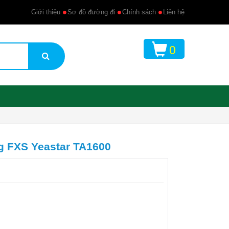
Giới thiệu
Sơ đồ đường đi
Chính sách
Liên hệ
0
g FXS Yeastar TA1600