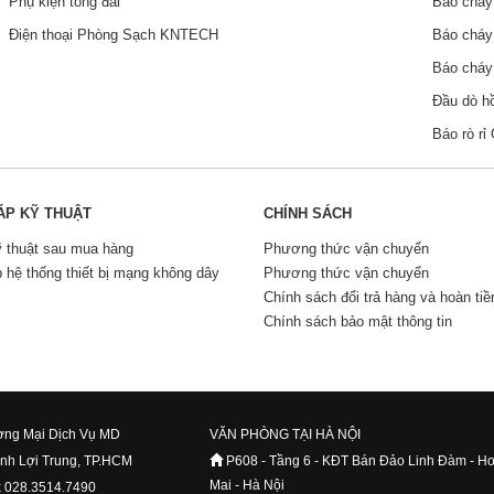
Phụ kiện tổng đài
Báo chá
Điện thoại Phòng Sạch KNTECH
Báo chá
Báo chá
Đầu dò h
Báo rò r
ÁP KỸ THUẬT
CHÍNH SÁCH
ỹ thuật sau mua hàng
Phương thức vận chuyển
p hệ thống thiết bị mạng không dây
Phương thức vận chuyển
Chính sách đổi trả hàng và hoàn tiề
Chính sách bảo mật thông tin
ng Mại Dịch Vụ MD
VĂN PHÒNG TẠI HÀ NỘI
ình Lợi Trung, TP.HCM
P608 - Tầng 6 - KĐT Bán Đảo Linh Đàm - H
Mai - Hà Nội
x 028.3514.7490