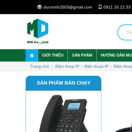
ducminh2503@gmail.com
0911.16.22.33
GIỚI THIỆU
SẢN PHẨM
HƯỚNG DẪN MU
Trang chủ
Điện thoại IP
Điện thoại IP
Điện thoại
SẢN PHẨM BÁN CHẠY