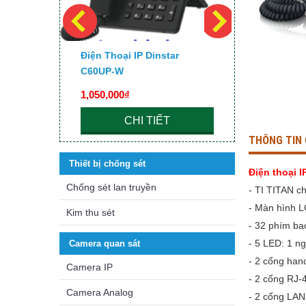
 UC200
Điện Thoại IP Dinstar
Điện Thoại
C60UP-W
1,050,000₫
680,000₫
CHI TIẾT
C
THÔNG TIN 
Thiết bị chống sét
Điện thoại I
Chống sét lan truyền
-
TI TITAN ch
-
Màn hình L
Kim thu sét
-
32 phím ba
-
5 LED: 1 ng
Camera quan sát
-
2 cổng han
Camera IP
-
2 cổng RJ-
Camera Analog
-
2 cổng LAN