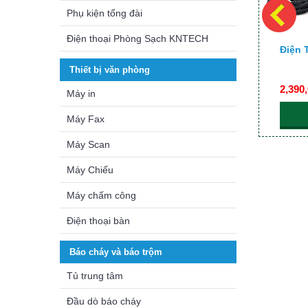
Phụ kiện tổng đài
Điện thoại Phòng Sạch KNTECH
ip-
Điện Thoại IP Không Dây
Điện 
YeaLink SIP-T53W
Thiết bị văn phòng
3,200,000₫
2,390
Máy in
CHI TIẾT
Máy Fax
Máy Scan
Máy Chiếu
Máy chấm công
Điện thoại bàn
Báo cháy và báo trộm
Tủ trung tâm
Đầu dò báo cháy