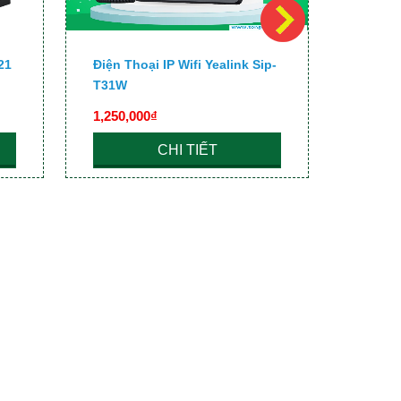
21
Điện Thoại IP Wifi Yealink Sip-
Điện T
T31W
YeaLin
1,250,000₫
3,200,
CHI TIẾT