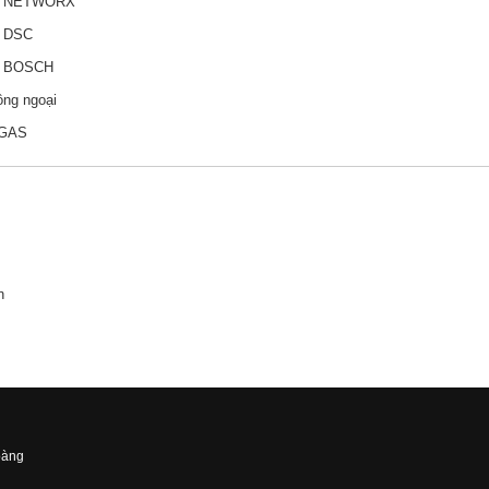
y NETWORX
y DSC
y BOSCH
ồng ngoại
ỉ GAS
n
oàng