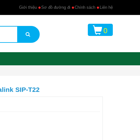
Giới thiệu
Sơ đồ đường đi
Chính sách
Liên hệ
0
alink SIP-T22