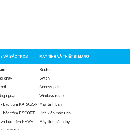
Y VÀ BÁO TRỘM
MÁY TÍNH VÀ THIẾT BỊ MẠNG
tâm
Router
áo cháy
Swich
khói
Access point
ồng ngoại
Wireless router
 - báo trộm KARASSN
Máy tính bàn
 - báo trộm ESCORT
Linh kiện máy tính
 và báo trộm KAWA
Máy tính xách tay