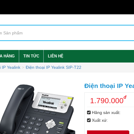
A HÀNG
TIN TỨC
LIÊN HỆ
 IP Yealink
Điện thoại IP Yealink SIP-T22
Điện thoại IP Ye
đ
1.790.000
Hãng sản xuất:
Xuất xứ: