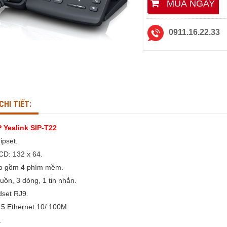
MUA NGAY
0911.16.22.33
 IP Dinstar C60UP
Tổng Đài IP Dinstar UC200
Pro V3
6,990,000₫
HI TIẾT
CHI TIẾT
CHI TIẾT:
P Yealink SIP-T22
ipset.
CD: 132 x 64.
o gồm 4 phím mềm.
uồn, 3 dòng, 1 tin nhắn.
dset RJ9.
45 Ethernet 10/ 100M.
.