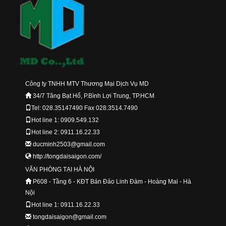
Công ty TNHH MTV Thương Mại Dịch Vụ MD
34/7 Tăng Bạt Hổ, P.Bình Lợi Trung, TP.HCM
Tel: 028.35147490 Fax 028.3514.7490
Hot line 1: 0909.549.132
Hot line 2: 0911.16.22.33
ducminh2503@gmail.com
http://tongdaisaigon.com/
VĂN PHÒNG TẠI HÀ NỘI
P608 - Tầng 6 - KĐT Bán Đảo Linh Đàm - Hoàng Mai - Hà
Nội
Hot line 1: 0911.16.22.33
tongdaisaigon@gmail.com