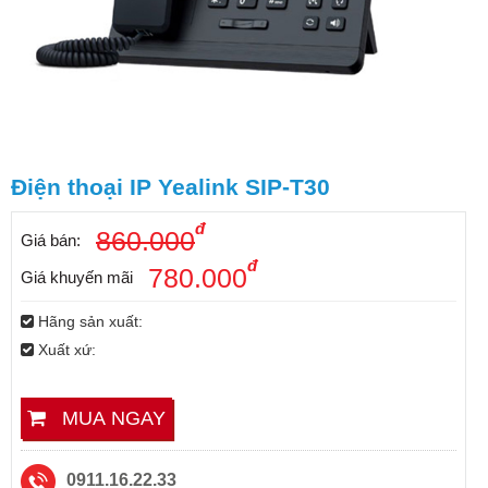
Điện thoại IP Yealink SIP-T30
đ
860.000
Giá bán:
đ
780.000
Giá khuyến mãi
Hãng sản xuất:
Xuất xứ:
MUA NGAY
0911.16.22.33