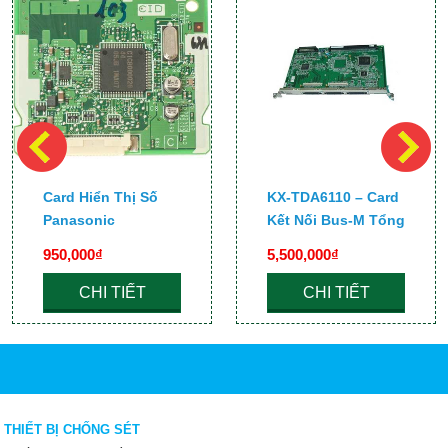
Card Hiển Thị Số
KX-TDA6110 – Card
Panasonic
Kết Nối Bus-M Tổng
KXTE82494
Đài KX-TDA600
950,000₫
5,500,000₫
CHI TIẾT
CHI TIẾT
THIẾT BỊ CHỐNG SÉT