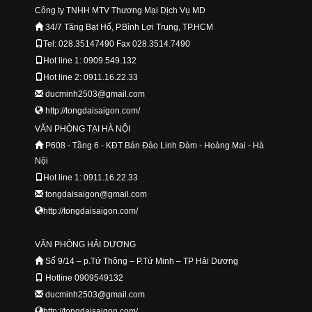
Công ty TNHH MTV Thương Mại Dịch Vụ MD
34/7 Tăng Bạt Hổ, P.Bình Lợi Trung, TP.HCM
Tel: 028.35147490 Fax 028.3514.7490
Hot line 1: 0909.549.132
Hot line 2: 0911.16.22.33
ducminh2503@gmail.com
http://tongdaisaigon.com/
VĂN PHÒNG TẠI HÀ NỘI
P608 - Tầng 6 - KĐT Bán Đảo Linh Đàm - Hoàng Mai - Hà
Nội
Hot line 1: 0911.16.22.33
tongdaisaigon@gmail.com
http://tongdaisaigon.com/
VĂN PHÒNG HẢI DƯƠNG
Số 9/14 – p.Tứ Thông – P.Tứ Minh – TP Hải Dương
Hotline 0909549132
ducminh2503@gmail.com
http://tongdaisaigon.com/